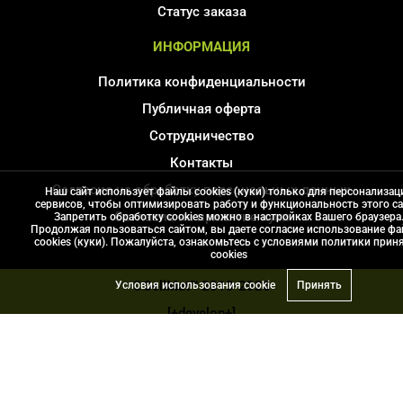
Статус заказа
ИНФОРМАЦИЯ
Политика конфиденциальности
Публичная оферта
Сотрудничество
Контакты
Согласие на обработку персональных данных
Наш сайт использует файлы cookies (куки) только для персонализац
сервисов, чтобы оптимизировать работу и функциональность этого са
Соглаcие на принятие куки
Запретить обработку cookies можно в настройках Вашего браузера
Продолжая пользоваться сайтом, вы даете согласие использование ф
Карта сайта
cookies (куки). Пожалуйста, ознакомьтесь с условиями политики прин
сookies
©CellMat™
2013-2026
Условия использования cookie
Принять
[+develop+]