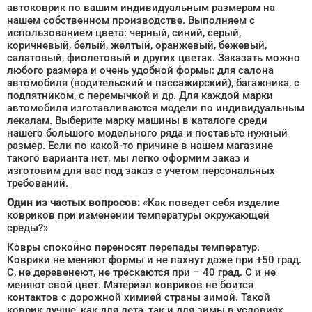
автоковрик по вашим индивидуальным размерам на
нашем собственном производстве. Выполняем с
использованием цвета: черный, синий, серый,
коричневый, белый, желтый, оранжевый, бежевый,
салатовый, фиолетовый и других цветах. Заказать можно
любого размера и очень удобной формы: для салона
автомобиля (водительский и пассажирский), багажника, с
подпятником, с перемычкой и др. Для каждой марки
автомобиля изготавливаются модели по индивидуальным
лекалам. Выберите марку машины в каталоге среди
нашего большого модельного ряда и поставьте нужный
размер. Если по какой-то причине в нашем магазине
такого варианта нет, мы легко оформим заказ и
изготовим для вас под заказ с учетом персональных
требований.
Один из частых вопросов:
«Как поведет себя изделие
ковриков при изменении температуры окружающей
среды?»
Ковры спокойно переносят перепады температур.
Коврики не меняют формы и не пахнут даже при +50 град.
С, не деревенеют, не трескаются при – 40 град. С и не
меняют свой цвет. Материал ковриков не боится
контактов с дорожной химией страны зимой. Такой
коврик лучше, как для лета, так и для зимы в условиях