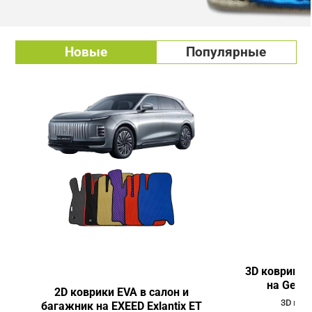
Новые
Популярные
3D коврики 
на Geely
2D коврики EVA в салон и
3D ков
багажник на EXEED Exlantix ET