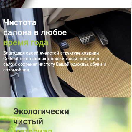
Чистота
салона в любое
время года
Благодаря своей ячеистой структуре,коврики
Cellmat не позволяют воде и грязи попасть в
салон, сохраняя чистоту Вашей одежды, обуви и
автомобиля.
Экологически
чистый
материал